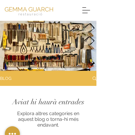
GE
M
M
A GUARCH
restauració
BLOG
Aviat hi haurà entrades
Explora altres categories en
aquest blog o torna-hi més
endavant.